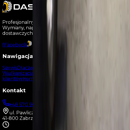
Profesjonalny serwis wulkanizacyjny w Zabrzu.
Wymiany, naprawy i serwis opon dla aut osobowych,
dostawczych i ciężarowych.
f
Facebook
Dash Złomowanie
Nawigacja
Serwis
Dlaczego my?
Wulkanizacja
Klimatyzacja
Warsztat
Opinie
klientów
Kontakt
Kontakt
+48 570 900 190
dashzabrze@gmail.com
ul. Pawliczka 22a
41-800 Zabrze