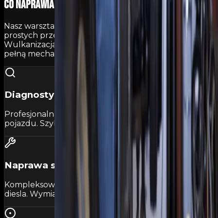
Co naprawiamy?
Nasz warsztat oferuje szeroki zakres usług – od
prostych przeglądów po skomplikowane naprawy.
Wulkanizacja i serwis opon w Zabrzu uzupełnione o
pełną mechanikę.
Diagnostyka komputerowa
Profesjonalna diagnostyka wszystkich układów
pojazdu. Szybko wykryjemy każdą usterkę.
Naprawa silnika
Kompleksowe naprawy silników benzynowych i
diesla. Wymiana rozrządu, uszczelnień i więcej.