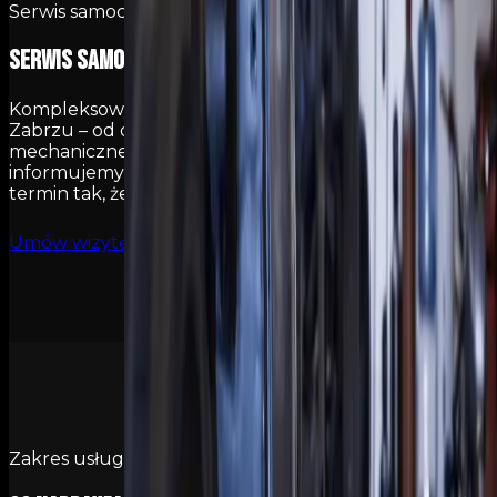
Serwis samochodów i motocykli
Serwis samochodów i motocykli
w Zabrzu
Kompleksowy serwis samochodów i motocykli w
Zabrzu – od diagnostyki i przeglądów po naprawy
mechaniczne. Pracujemy na sprawdzonych częściach,
informujemy o kosztach przed startem i umawiamy
termin tak, żebyś nie stał w kolejkach.
Umów wizytę
Zakres usług