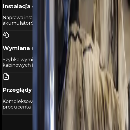
Instalacja elektryczna
Naprawa instalacji elektrycznej, wymiana
akumulatorów, alternatorów i rozruszników.
Wymiana oleju i filtrów
Szybka wymiana oleju silnikowego, filtrów powietrza,
kabinowych i paliwa.
Przeglądy okresowe
Kompleksowe przeglądy zgodne z harmonogramem
producenta. Dbamy o Twój pojazd.