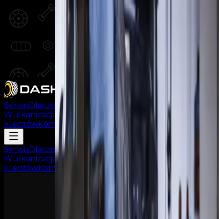
Serwis
Dlaczego my?
Wulkanizacja
Klimatyzacja
Warsztat
Opinie
klientów
Kontakt
Serwis
Dlaczego my?
Wulkanizacja
Klimatyzacja
Warsztat
Opinie
klientów
Kontakt
Umów wizytę