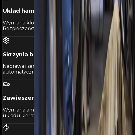
Układ hamulcowy
Wymiana klocków, tarcz, płynu hamulcowego.
Bezpieczeństwo na pierwszym miejscu.
Skrzynia biegów
Naprawa i serwis skrzyń manualnych oraz
automatycznych.
Zawieszenie
Wymiana amortyzatorów, sprężyn, łożysk i elementów
układu kierowniczego.