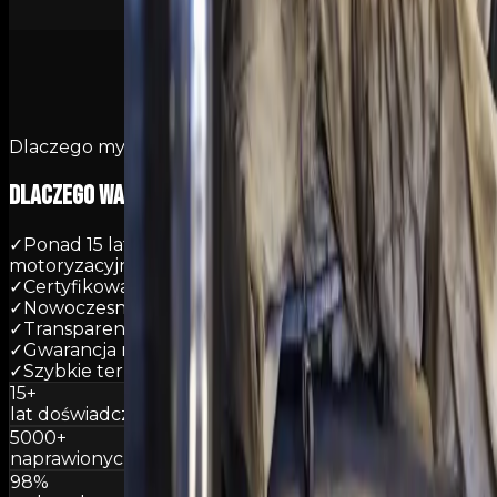
Dlaczego my
Dlaczego warto
wybrać Dash?
✓
Ponad 15 lat doświadczenia w branży
motoryzacyjnej
✓
Certyfikowani mechanicy z wieloletnim stażem
✓
Nowoczesny sprzęt diagnostyczny
✓
Transparentne ceny – wycena przed naprawą
✓
Gwarancja na wykonane usługi
✓
Szybkie terminy realizacji
15+
lat doświadczenia
5000+
naprawionych aut
98%