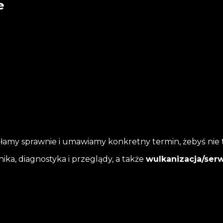
e
ałamy sprawnie i umawiamy konkretny termin, żebyś nie tr
ka, diagnostyka i przeglądy, a także
wulkanizacja/ser