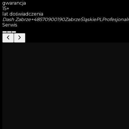
gwarancja
15+
lat doświadczenia
Dash Zabrze
+48570900190
Zabrze
Śląskie
PL
Profesjonal
Serwis